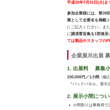
平成30年7月31日(火)ま
参加企業様には、第39
業として企業名を掲載
にご記入ください。ま
に
講演要旨集を1部進呈
ては製品やスタッフのP
企業展示出展 
1. 出展料 募集
100,000円／1小間
（幅2
*バックパネル、展示
2. 展示小間につ
小間割りは事務局で