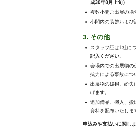
成30年8月上旬）
複数小間ご出展の場
小間内の装飾および
3. その他
スタッフ証は1社に
記入ください
。
会場内での出展物の
抗力による事故につ
出展物の破損、紛失
げます。
追加備品、搬入、搬
資料を配布いたしま
申込みや支払いに関し