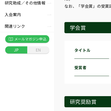
究助成
況
の他セミナー
研究助成／
その他情報
なお、「学会賞」の受賞
事長挨拶
入会案内
彰制度
関連リンク
学会賞
員
メールマガジン申込
JP
EN
タイトル
款
受賞者
務局
研究奨励賞