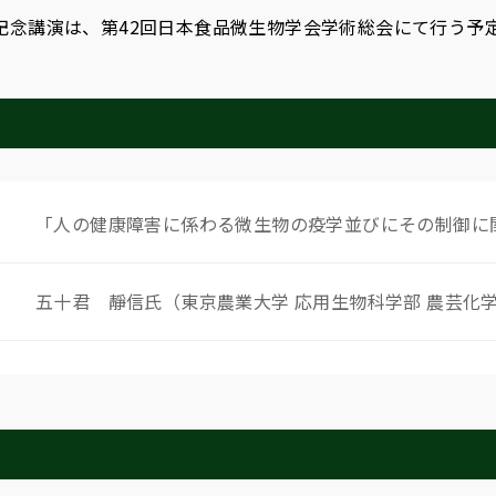
記念講演は、第42回日本食品微生物学会学術総会にて行う予
「人の健康障害に係わる微生物の疫学並びにその制御に
五十君 靜信氏（東京農業大学 応用生物科学部 農芸化