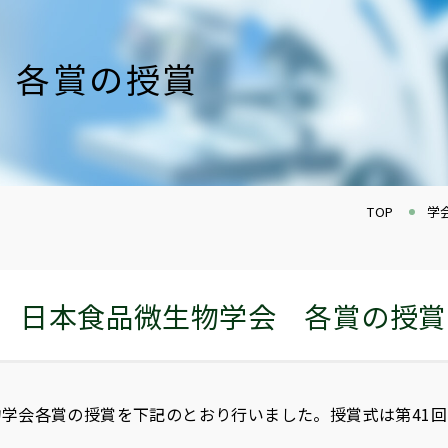
 各賞の授賞
TOP
学
度 日本食品微生物学会 各賞の授賞
物学会各賞の授賞を下記のとおり行いました。授賞式は第41