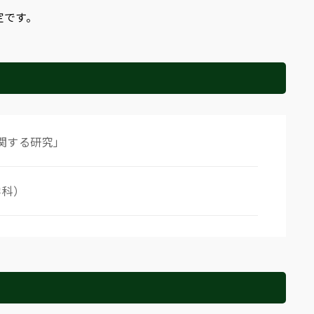
定です。
関する研究」
学科）