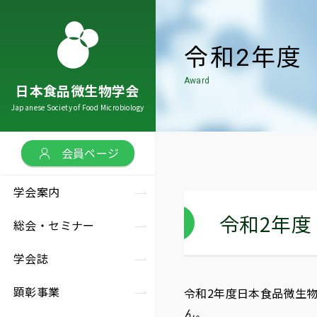
令和2年度
Award
日本食品微生物学会
会案内
会・セミナー
会誌
彰事業
究助成／
連リンク
の他情報
Japanese Society of Food Microbiology
ut us
tings
lishing
mendation
ks
earch grant
会案内トップ
会・セミナートップ
会誌トップ
彰事業トップ
連リンク
トップ
会員ページ
究助成／
学会案内
の他情報トップ
本食品微生物学会とは
術総会
本食品微生物学会雑誌
会賞
助会員企業・団体
令和2年
総会・セミナー
口基金
会の歴史
術セミナー
文投稿案内
究奨励賞
連学会・団体
学会誌
材募集
代理事長・会長
術セミナー
本食品微生物学会雑誌
顕彰事業
令和2年度日本食品微生
誉会員
載記事への
アクセス
ん。