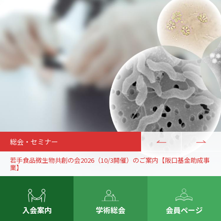
総会・セミナー
若手食品微生物共創の会2026（10/3開催）のご案内【阪口基金助成事
業】
入会案内
学術総会
会員ページ