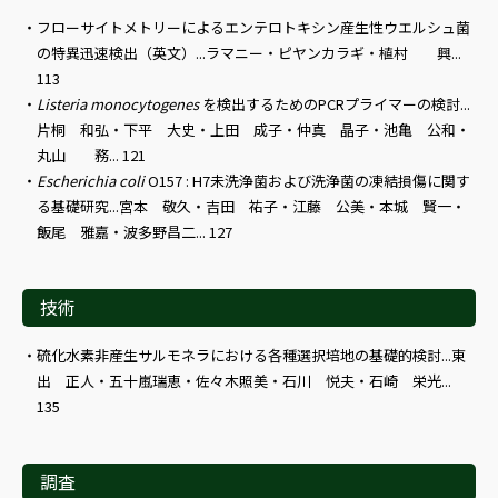
フローサイトメトリーによるエンテロトキシン産生性ウエルシュ菌
の特異迅速検出（英文）...ラマニー・ピヤンカラギ・植村 興...
113
Listeria monocytogenes
を検出するためのPCRプライマーの検討...
片桐 和弘・下平 大史・上田 成子・仲真 晶子・池亀 公和・
丸山 務... 121
Escherichia coli
O157 : H7未洗浄菌および洗浄菌の凍結損傷に関す
る基礎研究...宮本 敬久・吉田 祐子・江藤 公美・本城 賢一・
飯尾 雅嘉・波多野昌二... 127
技術
硫化水素非産生サルモネラにおける各種選択培地の基礎的検討...東
出 正人・五十嵐瑞恵・佐々木照美・石川 悦夫・石崎 栄光...
135
調査