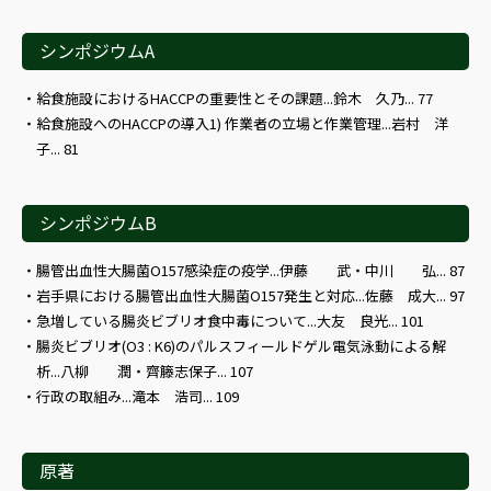
シンポジウムA
給食施設におけるHACCPの重要性とその課題...鈴木 久乃... 77
給食施設へのHACCPの導入1) 作業者の立場と作業管理...岩村 洋
子... 81
シンポジウムB
腸管出血性大腸菌O157感染症の疫学...伊藤 武・中川 弘... 87
岩手県における腸管出血性大腸菌O157発生と対応...佐藤 成大... 97
急増している腸炎ビブリオ食中毒について...大友 良光... 101
腸炎ビブリオ(O3 : K6)のパルスフィールドゲル電気泳動による解
析...八柳 潤・齊籐志保子... 107
行政の取組み...滝本 浩司... 109
原著