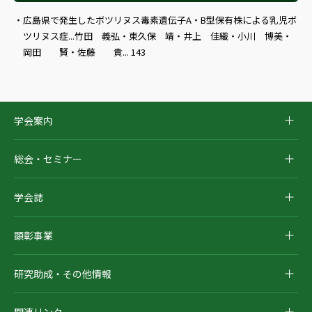
広島県で発生したボツリヌス毒素遺伝子A・B型保有株による乳児ボ
ツリヌス症...竹田 義弘・東久保 靖・井上 佳織・小川 博美・
岡田 賢・佐藤 貴... 143
学会案内
総会・セミナー
学会誌
顕彰事業
研究助成・その他情報