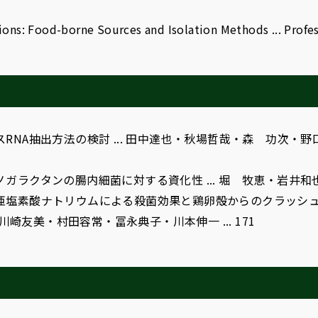
ions: Food-borne Sources and Isolation Methods ... Profess
RNA抽出方法の検討 ... 田中達也・秋場哲哉・森 功次・野
ラクタンの腸内細菌に対する資化性 ... 堀 牧恵・岩井和也・
亜塩素酸ナトリウムによる殺菌効果と鶏卵殻からのクラッシ
 川崎友美・村田容常・冨永典子・川本伸一 ... 171