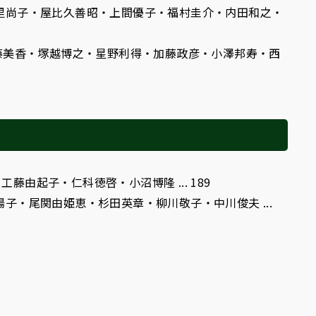
仲里尚子・屋比久善昭・上間優子・福村圭介・内田和之・
雅弘・斎藤美香・塚越博之・星野利得・加藤政彦・小澤邦寿・西
藤由起子・仁科徳啓・小沼博隆 ... 189
陽子・尾関由姫恵・杉田英章・柳川敬子・中川俊夫 ...