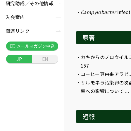
究助成
況
の他セミナー
研究助成／
その他情報
事長挨拶
Campylobacter
Infect
入会案内
彰制度
関連リンク
原著
員
メールマガジン申込
カキからのノロウイルス
JP
EN
款
157
コーヒー豆由来アラビノガ
務局
サルモネラ汚染卵の次
率への影響について ...
短報