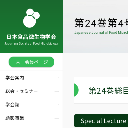
第24巻第4
Japanese Journal of Food Micro
日本食品微生物学会
会案内
会・セミナー
会誌
彰事業
究助成／
連リンク
の他情報
Japanese Society of Food Microbiology
ut us
tings
lishing
mendation
ks
earch grant
会案内トップ
会・セミナートップ
会誌トップ
彰事業トップ
連リンク
トップ
会員ページ
究助成／
学会案内
の他情報トップ
本食品微生物学会とは
術総会
本食品微生物学会雑誌
会賞
助会員企業・団体
第24巻総目
総会・セミナー
口基金
会の歴史
術セミナー
文投稿案内
究奨励賞
連学会・団体
学会誌
材募集
代理事長・会長
術セミナー
本食品微生物学会雑誌
顕彰事業
Special Lecture
誉会員
載記事への
アクセス