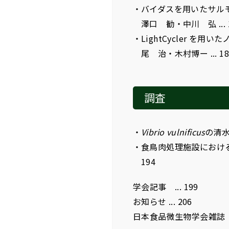
バイダスを用いたサルモ
澤口 勧・中川 弘 ... 
LightCycler 
尾 治・木村博ー ... 18
調査
Vibrio vulnificus
の清水
食鳥肉処理施設における
194
学会記事 ... 199
お知らせ ... 206
日本食品微生物学会雑誌 第2