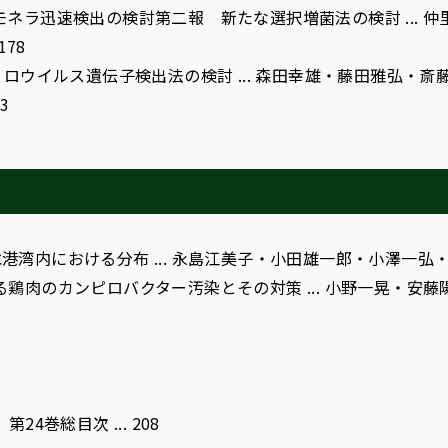
ネラ迅速検出の検討第二報 新たな選択増菌法の検討 ... 
178
を用いたノロウイルス遺伝子検出法の検討 ... 森田幸雄・藤田
3
港湾内における分布 ... 永島江美子・小田雄一郎・小澤一弘・工
鶏肉のカンピロバクター汚染とその対策 ... 小野一晃・安藤
4巻総目次 ... 208