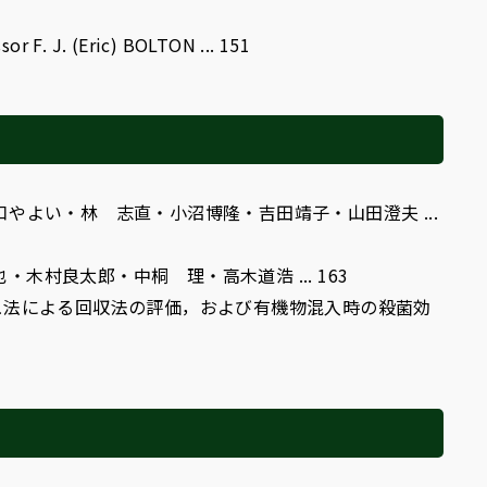
or F. J. (Eric) BOLTON ... 151
口やよい・林 志直・小沼博隆・吉田靖子・山田澄夫 ...
木村良太郎・中桐 理・高木道浩 ... 163
ュ法による回収法の評価，および有機物混入時の殺菌効