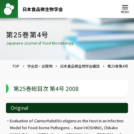
日本食品微生物学会
MENU
第25巻第4号
Japanese Journal of Food Microbiology
TOP
学会誌・出版物
日本食品微生物学会雑誌
第25巻第4号
第25巻総目次 第4号 2008
Original
Evaluation of
Caenorhabditis elegans
as the Host in an Infection
Model for Food-borne Pathogens ... Kaori HOSHINO, Chikako