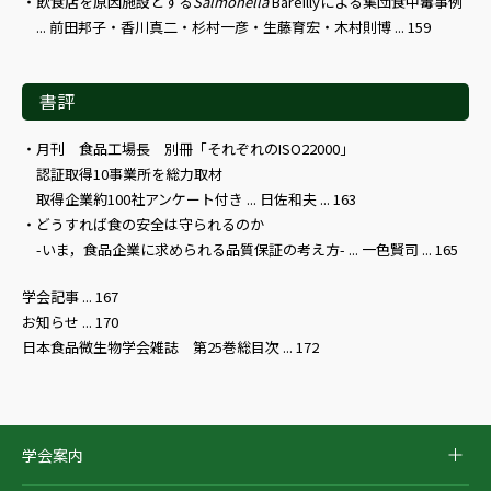
飲食店を原因施設とする
Salmonella
Bareillyによる集団食中毒事例
... 前田邦子・香川真二・杉村一彦・生藤育宏・木村則博 ... 159
書評
月刊 食品工場長 別冊「それぞれのISO22000」
認証取得10事業所を総力取材
取得企業約100社アンケート付き ... 日佐和夫 ... 163
どうすれば食の安全は守られるのか
-いま，食品企業に求められる品質保証の考え方- ... 一色賢司 ... 165
学会記事 ... 167
お知らせ ... 170
日本食品微生物学会雑誌 第25巻総目次 ... 172
学会案内