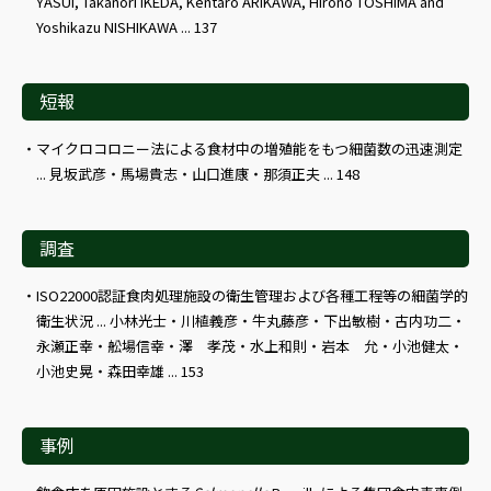
YASUI, Takanori IKEDA, Kentaro ARIKAWA, Hirono TOSHIMA and
Yoshikazu NISHIKAWA ... 137
短報
マイクロコロニー法による食材中の増殖能をもつ細菌数の迅速測定
... 見坂武彦・馬場貴志・山口進康・那須正夫 ... 148
調査
ISO22000認証食肉処理施設の衛生管理および各種工程等の細菌学的
衛生状況 ... 小林光士・川植義彦・牛丸藤彦・下出敏樹・古内功二・
永瀬正幸・舩場信幸・澤 孝茂・水上和則・岩本 允・小池健太・
小池史晃・森田幸雄 ... 153
事例