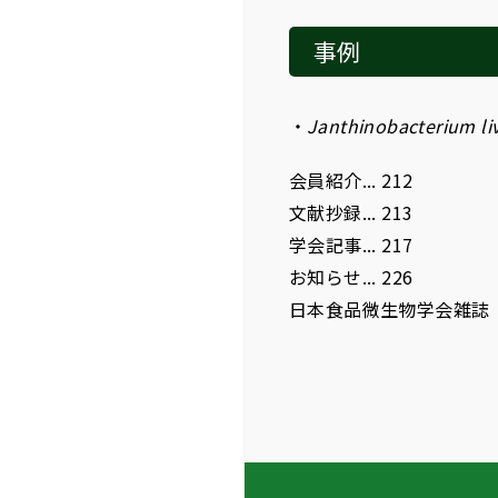
事例
Janthinobacterium li
会員紹介... 212
文献抄録... 213
学会記事... 217
お知らせ... 226
日本食品微生物学会雑誌 第3