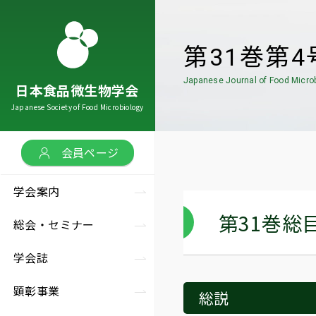
第31巻第4
Japanese Journal of Food Micro
日本食品微生物学会
会案内
会・セミナー
会誌
彰事業
究助成／
連リンク
の他情報
Japanese Society of Food Microbiology
ut us
tings
lishing
mendation
ks
earch grant
会案内トップ
会・セミナートップ
会誌トップ
彰事業トップ
連リンク
トップ
会員ページ
究助成／
学会案内
の他情報トップ
本食品微生物学会とは
術総会
本食品微生物学会雑誌
会賞
助会員企業・団体
第31巻総目
総会・セミナー
口基金
会の歴史
術セミナー
文投稿案内
究奨励賞
連学会・団体
学会誌
材募集
代理事長・会長
術セミナー
本食品微生物学会雑誌
顕彰事業
総説
誉会員
載記事への
アクセス