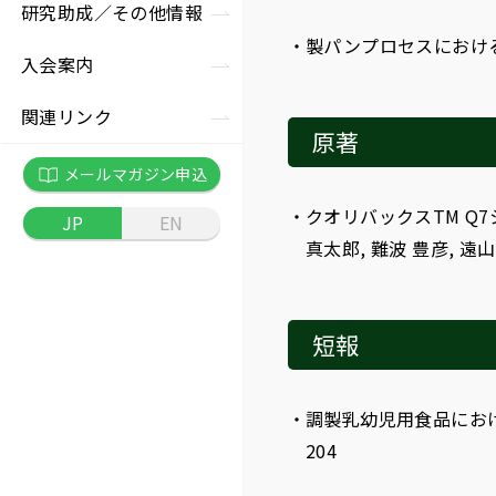
究助成
況
の他セミナー
研究助成／
その他情報
事長挨拶
製パンプロセスにおける
入会案内
彰制度
関連リンク
原著
員
メールマガジン申込
クオリバックスTM Q7
JP
EN
款
真太郎, 難波 豊彦, 遠山 
務局
短報
調製乳幼児用食品にお
204