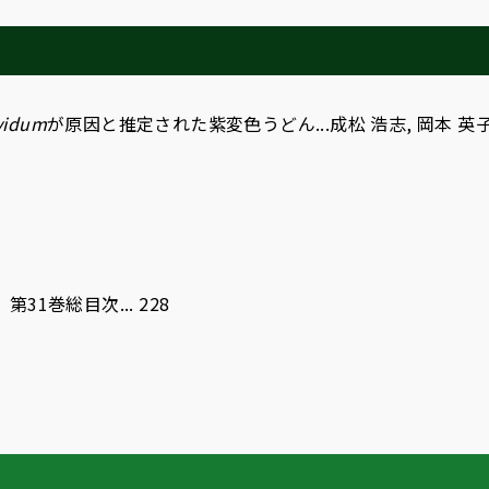
vidum
が原因と推定された紫変色うどん...成松 浩志, 岡本 英子, 若
1巻総目次... 228