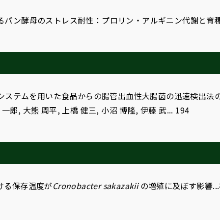
パン酵母のストレス耐性：プロリン・アルギニン代謝と育種への応用 
システムを用いた食品からの腸管出血性大腸菌の迅速検出法の検討 ..
一郎, 大熊 周平, 上橋 健三, 小沼 博隆, 伊藤 武... 194
ける保存温度が
Cronobacter sakazakii
の増殖に及ぼす影響...福田